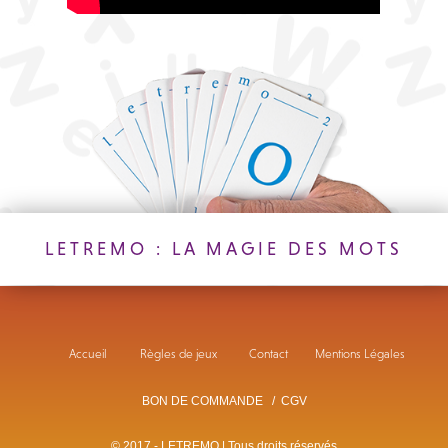
LETREMO : LA MAGIE DES MOTS
Accueil
Règles de jeux
Contact
Mentions Légales
BON DE COMMANDE
/
CGV
© 2017 - LETREMO | Tous droits réservés