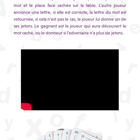
mot et le place face cachée sur la table. L’autre joueur
annonce une lettre, si elle est correcte, la lettre du mot est
retournée, si cela n’est pas le cas, le joueur lui donne un de
ses jetons. Le gagnant est le joueur qui aura découvert le
mot caché, ou le donneur si l’adversaire n’a plus de jetons.