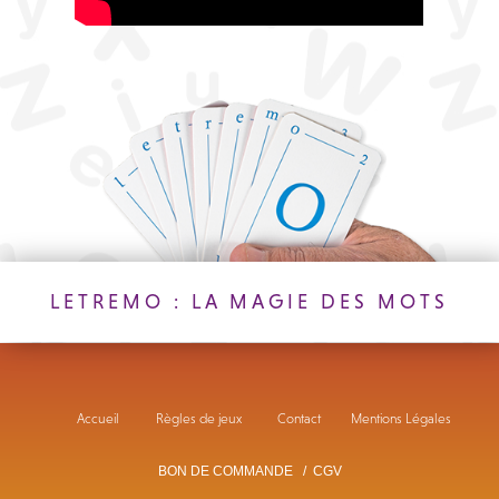
LETREMO : LA MAGIE DES MOTS
Accueil
Règles de jeux
Contact
Mentions Légales
BON DE COMMANDE
/
CGV