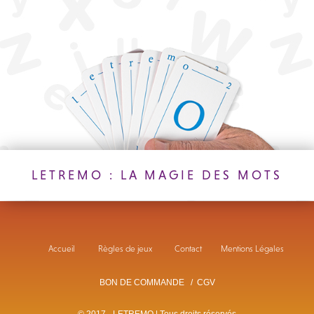
LETREMO : LA MAGIE DES MOTS
Accueil
Règles de jeux
Contact
Mentions Légales
BON DE COMMANDE
/
CGV