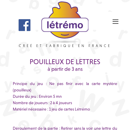
CRÉÉ ET FABRIQUÉ EN FRANCE
POUILLEUX DE LETTRES
Accueil
à partir de 3 ans
Règles
Principe du jeu : Ne pas finir avec la carte mystère
(pouilleux)
Boutique
Durée du jeu : Environ 5 mn
Nombre de joueurs : 2 à 4 joueurs
Contact
Matériel nécessaire : 1 jeu de cartes Létrémo
Déroulement de la partie : Retirer sans la voir une lettre du